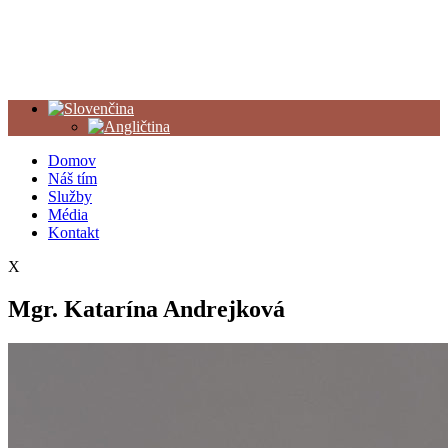
Domov
Náš tím
Služby
Média
Kontakt
X
Mgr. Katarína Andrejková