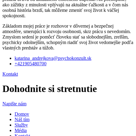
ako zážitky z minulosti vplývajú na aktuálne ťažkosti a v čom nás
osobná história brzdí, tak môžeme zmeniť svoj život k väčšej
spokojnosti.
Základom mojej práce je rozhovor v dôvernej a bezpečnej
atmosfére, smerujúci k rozvoju osobnosti, skrz prácu s nevedomím.
Zmyslom sedení je pomôcť človeku stať sa slobodnejším, zrelším,
psychicky odolnejším, schopným riadiť svoj život vedomejšie podľa
vlastných predstáv a túžob.
katarina_andrejkova@psychokonzult.sk
+421905480700
Kontakt
Dohodnite si stretnutie
Napište nám
Domov
Náš tím
Služby
Média
Kontakt