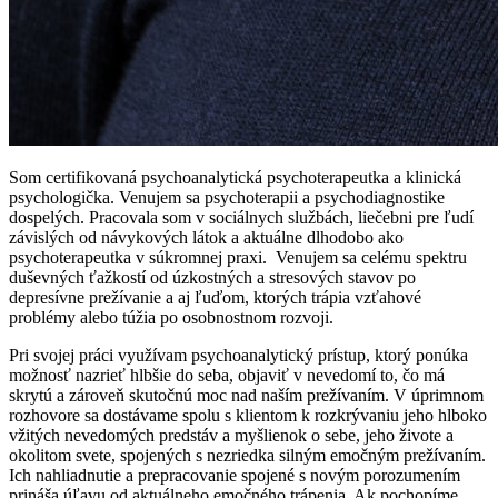
Som certifikovaná psychoanalytická psychoterapeutka a klinická
psychologička. Venujem sa psychoterapii a psychodiagnostike
dospelých. Pracovala som v sociálnych službách, liečebni pre ľudí
závislých od návykových látok a aktuálne dlhodobo ako
psychoterapeutka v súkromnej praxi. Venujem sa celému spektru
duševných ťažkostí od úzkostných a stresových stavov po
depresívne prežívanie a aj ľuďom, ktorých trápia vzťahové
problémy alebo túžia po osobnostnom rozvoji.
Pri svojej práci využívam psychoanalytický prístup, ktorý ponúka
možnosť nazrieť hlbšie do seba, objaviť v nevedomí to, čo má
skrytú a zároveň skutočnú moc nad naším prežívaním. V úprimnom
rozhovore sa dostávame spolu s klientom k rozkrývaniu jeho hlboko
vžitých nevedomých predstáv a myšlienok o sebe, jeho živote a
okolitom svete, spojených s nezriedka silným emočným prežívaním.
Ich nahliadnutie a prepracovanie spojené s novým porozumením
prináša úľavu od aktuálneho emočného trápenia. Ak pochopíme,